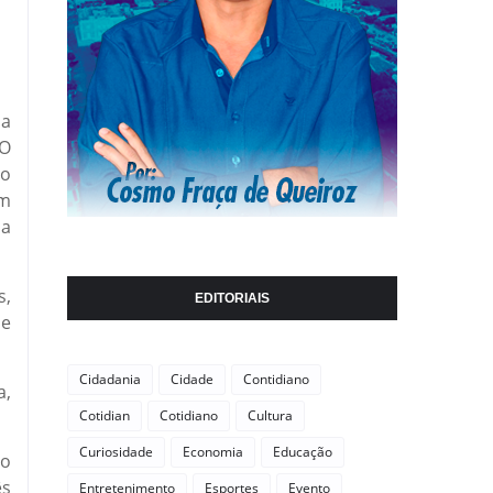
na
 O
do
em
sa
s,
EDITORIAIS
de
Cidadania
Cidade
Contidiano
a,
Cotidian
Cotidiano
Cultura
Curiosidade
Economia
Educação
 o
ês
Entretenimento
Esportes
Evento