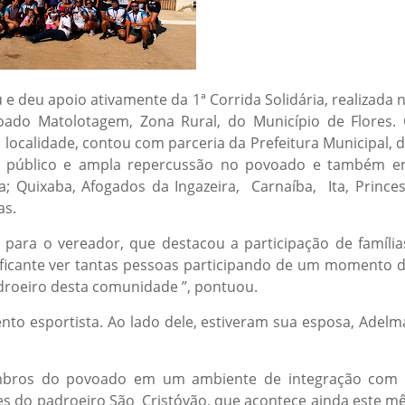
u e deu apoio ativamente da 1ª Corrida Solidária, realizada 
ado Matolotagem, Zona Rural, do Município de Flores.
 localidade, contou com parceria da Prefeitura Municipal, 
de público e ampla repercussão no povoado e também 
; Quixaba, Afogados da Ingazeira, Carnaíba, Ita, Prince
as.
para o vereador, que destacou a participação de família
tificante ver tantas pessoas participando de um momento 
adroeiro desta comunidade ”, pontuou.
nto esportista. Ao lado dele, estiveram sua esposa, Adelm
embros do povoado em um ambiente de integração com
ades do padroeiro São Cristóvão, que acontece ainda este m