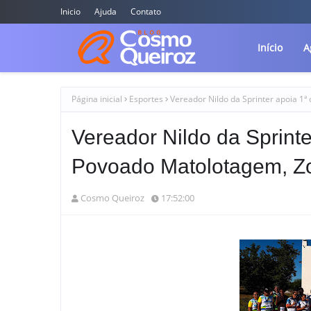
Inicio
Ajuda
Contato
Início
A
Página inicial
Esportes
Vereador Nildo da Sprinter apoia 1ª
Vereador Nildo da Sprinter
Povoado Matolotagem, Zo
Cosmo Queiroz
17:52:00