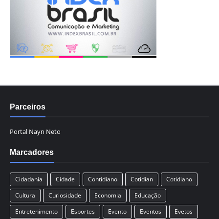
Parceiros
Portal Nayn Neto
Marcadores
Cidadania
Cidade
Contidiano
Cotidian
Cotidiano
Cultura
Curiosidade
Economia
Educação
Entretenimento
Esportes
Evento
Eventos
Evetos