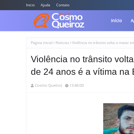
Inicio
Ajuda
Contato
Início
A
Página inicial
Noticias
Violência no trânsito volta a matar 
Violência no trânsito vol
de 24 anos é a vítima na
Cosmo Queiroz
13:46:00