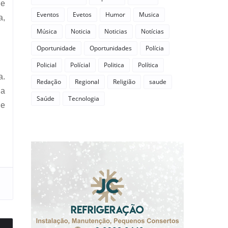
de
Eventos
Evetos
Humor
Musica
a,
Música
Noticia
Noticias
Notícias
Oportunidade
Oportunidades
Polícia
Policial
Polícial
Politica
Política
a.
Redação
Regional
Religião
saude
 a
Saúde
Tecnologia
de