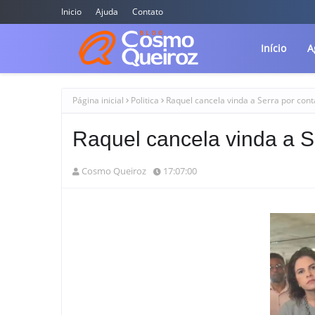
Inicio
Ajuda
Contato
Início
A
Página inicial
Politica
Raquel cancela vinda a Serra por con
Raquel cancela vinda a S
Cosmo Queiroz
17:07:00