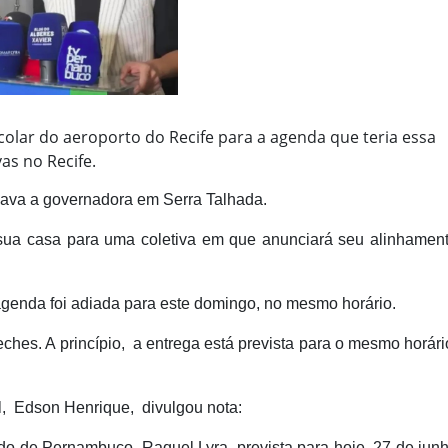
olar do aeroporto do Recife para a agenda que teria essa
s no Recife.
dava a governadora em Serra Talhada.
sua casa para uma coletiva em que anunciará seu alinhamen
agenda foi adiada para este domingo, no mesmo horário.
ches. A princípio, a entrega está prevista para o mesmo horári
l, Edson Henrique, divulgou nota:
do de Pernambuco, Raquel Lyra, prevista para hoje, 27 de jun