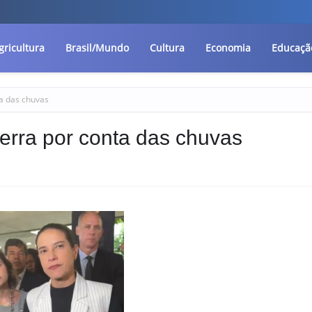
gricultura
Brasil/Mundo
Cultura
Economia
Educaçã
ta das chuvas
erra por conta das chuvas