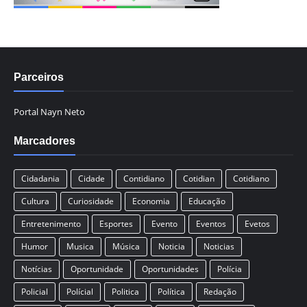
Parceiros
Portal Nayn Neto
Marcadores
Cidadania
Cidade
Contidiano
Cotidian
Cotidiano
Cultura
Curiosidade
Economia
Educação
Entretenimento
Esportes
Evento
Eventos
Evetos
Humor
Musica
Música
Noticia
Noticias
Notícias
Oportunidade
Oportunidades
Polícia
Policial
Polícial
Politica
Política
Redação