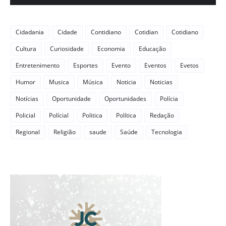
Cidadania
Cidade
Contidiano
Cotidian
Cotidiano
Cultura
Curiosidade
Economia
Educação
Entretenimento
Esportes
Evento
Eventos
Evetos
Humor
Musica
Música
Noticia
Noticias
Notícias
Oportunidade
Oportunidades
Polícia
Policial
Polícial
Politica
Política
Redação
Regional
Religião
saude
Saúde
Tecnologia