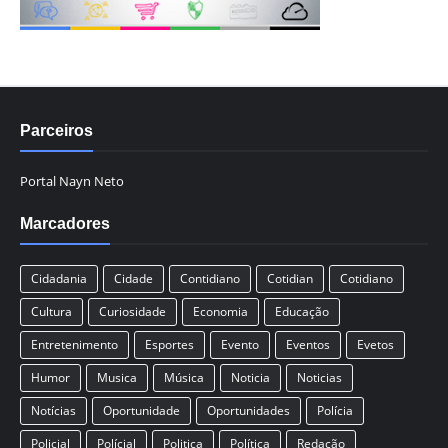
Parceiros
Portal Nayn Neto
Marcadores
Cidadania
Cidade
Contidiano
Cotidian
Cotidiano
Cultura
Curiosidade
Economia
Educação
Entretenimento
Esportes
Evento
Eventos
Evetos
Humor
Musica
Música
Noticia
Noticias
Notícias
Oportunidade
Oportunidades
Polícia
Policial
Polícial
Politica
Política
Redação