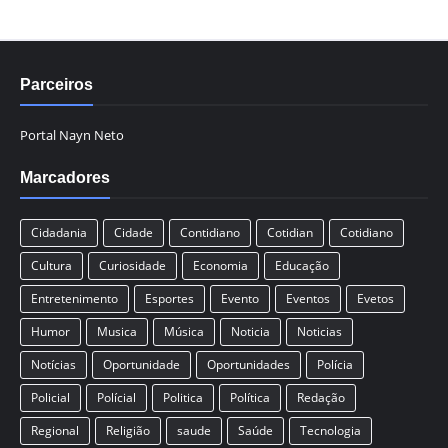
Parceiros
Portal Nayn Neto
Marcadores
Cidadania
Cidade
Contidiano
Cotidian
Cotidiano
Cultura
Curiosidade
Economia
Educação
Entretenimento
Esportes
Evento
Eventos
Evetos
Humor
Musica
Música
Noticia
Noticias
Notícias
Oportunidade
Oportunidades
Polícia
Policial
Polícial
Politica
Política
Redação
Regional
Religião
saude
Saúde
Tecnologia