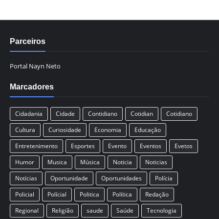
Parceiros
Portal Nayn Neto
Marcadores
Cidadania
Cidade
Contidiano
Cotidian
Cotidiano
Cultura
Curiosidade
Economia
Educação
Entretenimento
Esportes
Evento
Eventos
Evetos
Humor
Musica
Música
Noticia
Noticias
Notícias
Oportunidade
Oportunidades
Polícia
Policial
Polícial
Politica
Política
Redação
Regional
Religião
saude
Saúde
Tecnologia