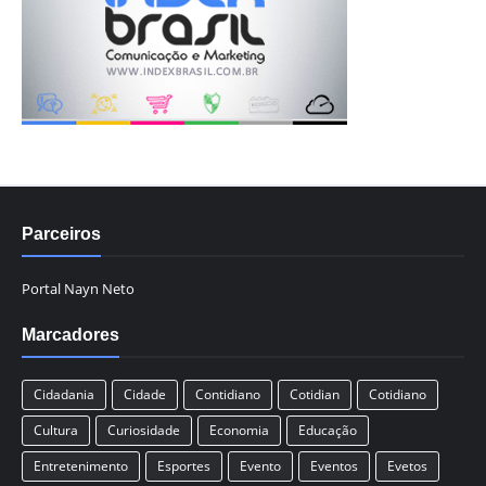
Parceiros
Portal Nayn Neto
Marcadores
Cidadania
Cidade
Contidiano
Cotidian
Cotidiano
Cultura
Curiosidade
Economia
Educação
Entretenimento
Esportes
Evento
Eventos
Evetos