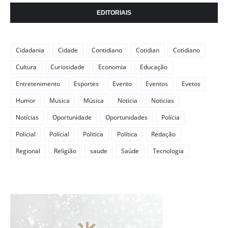
EDITORIAIS
Cidadania
Cidade
Contidiano
Cotidian
Cotidiano
Cultura
Curiosidade
Economia
Educação
Entretenimento
Esportes
Evento
Eventos
Evetos
Humor
Musica
Música
Noticia
Noticias
Notícias
Oportunidade
Oportunidades
Polícia
Policial
Polícial
Politica
Política
Redação
Regional
Religião
saude
Saúde
Tecnologia