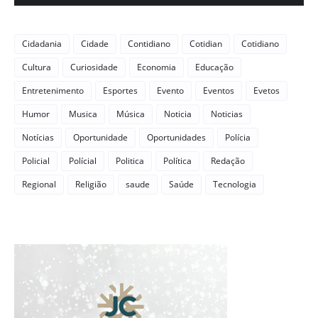
Cidadania
Cidade
Contidiano
Cotidian
Cotidiano
Cultura
Curiosidade
Economia
Educação
Entretenimento
Esportes
Evento
Eventos
Evetos
Humor
Musica
Música
Noticia
Noticias
Notícias
Oportunidade
Oportunidades
Polícia
Policial
Polícial
Politica
Política
Redação
Regional
Religião
saude
Saúde
Tecnologia