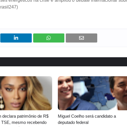
sses energéticos na crise e ampliou o debate internacional sob
rasil247)
on declara patrimônio de R$
Miguel Coelho será candidato a
ao TSE, mesmo recebendo
deputado federal