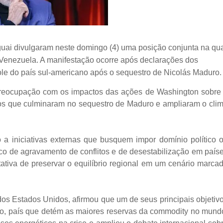
guai divulgaram neste domingo (4) uma posição conjunta na qu
 a Venezuela. A manifestação ocorre após declarações dos
le do país sul-americano após o sequestro de Nicolás Maduro.
reocupação com os impactos das ações de Washington sobre
tos que culminaram no sequestro de Maduro e ampliaram o cli
 a iniciativas externas que busquem impor domínio político 
sco de agravamento de conflitos e de desestabilização em país
tativa de preservar o equilíbrio regional em um cenário marca
os Estados Unidos, afirmou que um de seus principais objetiv
no, país que detém as maiores reservas da commodity no mund