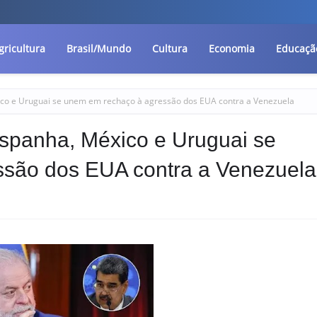
gricultura
Brasil/Mundo
Cultura
Economia
Educaçã
xico e Uruguai se unem em rechaço à agressão dos EUA contra a Venezuela
 Espanha, México e Uruguai se
são dos EUA contra a Venezuela