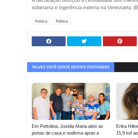
A declaração reforçou a centralidade dos intere
soberania e ingerência externa na Venezuela. (B
Politica
Política
TALVEZ VOCÊ GOSTE DESTAS POSTAGENS
Em Petrolina, Josélia Maria abre as
Erika Hilt
portas de casa e reafirma apoio a
15,9 mil 