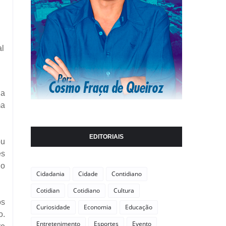
al
 a
ma
EDITORIAIS
ou
es
do
Cidadania
Cidade
Contidiano
Cotidian
Cotidiano
Cultura
os
Curiosidade
Economia
Educação
o.
Entretenimento
Esportes
Evento