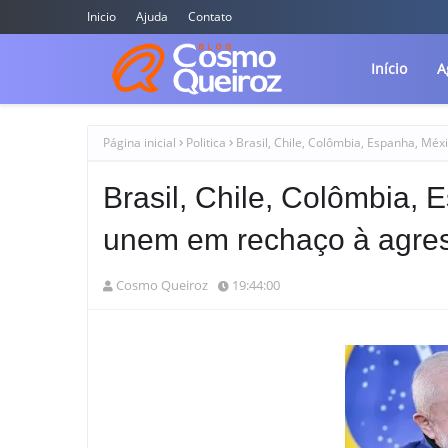
Inicio
Ajuda
Contato
Início
A
Página inicial
Politica
Brasil, Chile, Colômbia, Espanha, Mé
Brasil, Chile, Colômbia,
unem em rechaço à agres
Cosmo Queiroz
19:44:00