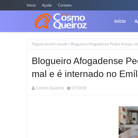
Inicio
Ajuda
Contato
Início
A
Página inicial
saude
Blogueiro Afogadense Pedro Araújo, do
Blogueiro Afogadense Ped
mal e é internado no Emí
Cosmo Queiroz
07:33:00