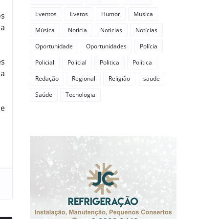
Eventos
Evetos
Humor
Musica
os
da
Música
Noticia
Noticias
Notícias
Oportunidade
Oportunidades
Polícia
es
Policial
Polícial
Politica
Política
da
Redação
Regional
Religião
saude
Saúde
Tecnologia
pe