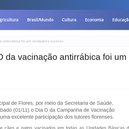
gricultura
Brasil/Mundo
Cultura
Economia
Educaçã
ão antirrábica foi um verdadeiro sucesso
 D da vacinação antirrábica foi um
ipal de Flores, por meio da Secretaria de Saúde,
sábado (01/11) o Dia D da Campanha de Vacinação
 uma excelente participação dos tutores florenses.
e cães e gatos vacinados em todas as Unidades Básicas 