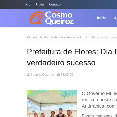
Inicio
Ajuda
Contato
Início
A
Página inicial
Saúde
Prefeitura de Flores: Dia D da vacinaç
Prefeitura de Flores: Dia
verdadeiro sucesso
Cosmo Queiroz
18:05:00
O
Governo Munic
realizou neste 
Antirrábica, com
Foram centenas d