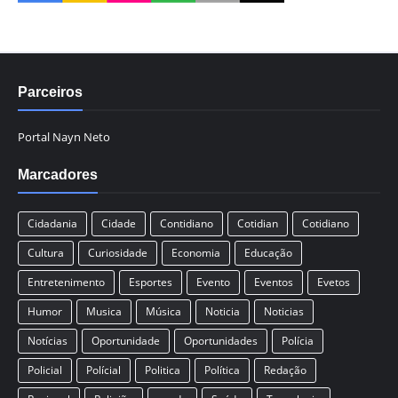
Parceiros
Portal Nayn Neto
Marcadores
Cidadania
Cidade
Contidiano
Cotidian
Cotidiano
Cultura
Curiosidade
Economia
Educação
Entretenimento
Esportes
Evento
Eventos
Evetos
Humor
Musica
Música
Noticia
Noticias
Notícias
Oportunidade
Oportunidades
Polícia
Policial
Polícial
Politica
Política
Redação