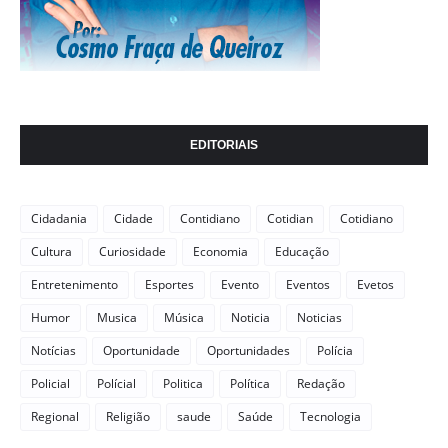
EDITORIAIS
Cidadania
Cidade
Contidiano
Cotidian
Cotidiano
Cultura
Curiosidade
Economia
Educação
Entretenimento
Esportes
Evento
Eventos
Evetos
Humor
Musica
Música
Noticia
Noticias
Notícias
Oportunidade
Oportunidades
Polícia
Policial
Polícial
Politica
Política
Redação
Regional
Religião
saude
Saúde
Tecnologia