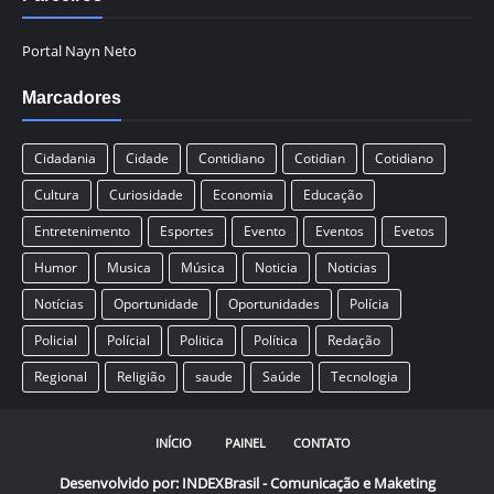
Portal Nayn Neto
Marcadores
Cidadania
Cidade
Contidiano
Cotidian
Cotidiano
Cultura
Curiosidade
Economia
Educação
Entretenimento
Esportes
Evento
Eventos
Evetos
Humor
Musica
Música
Noticia
Noticias
Notícias
Oportunidade
Oportunidades
Polícia
Policial
Polícial
Politica
Política
Redação
Regional
Religião
saude
Saúde
Tecnologia
INÍCIO
PAINEL
CONTATO
Desenvolvido por:
INDEXBrasil - Comunicação e Maketing