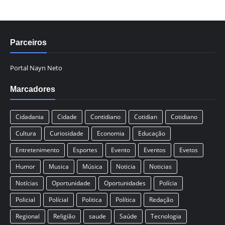
Parceiros
Portal Nayn Neto
Marcadores
Cidadania
Cidade
Contidiano
Cotidian
Cotidiano
Cultura
Curiosidade
Economia
Educação
Entretenimento
Esportes
Evento
Eventos
Evetos
Humor
Musica
Música
Noticia
Noticias
Notícias
Oportunidade
Oportunidades
Polícia
Policial
Polícial
Politica
Política
Redação
Regional
Religião
saude
Saúde
Tecnologia