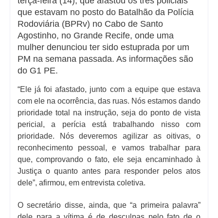
terça-feira (14), que afastou os três policiais
que estavam no posto do Batalhão da Polícia
Rodoviária (BPRv) no Cabo de Santo
Agostinho, no Grande Recife, onde uma
mulher denunciou ter sido estuprada por um
PM na semana passada. As informações são
do G1 PE.
“Ele já foi afastado, junto com a equipe que estava
com ele na ocorrência, das ruas. Nós estamos dando
prioridade total na instrução, seja do ponto de vista
pericial, a perícia está trabalhando nisso com
prioridade. Nós deveremos agilizar as oitivas, o
reconhecimento pessoal, e vamos trabalhar para
que, comprovando o fato, ele seja encaminhado à
Justiça o quanto antes para responder pelos atos
dele”, afirmou, em entrevista coletiva.
O secretário disse, ainda, que “a primeira palavra”
dele para a vítima é de desculpas pelo fato de o