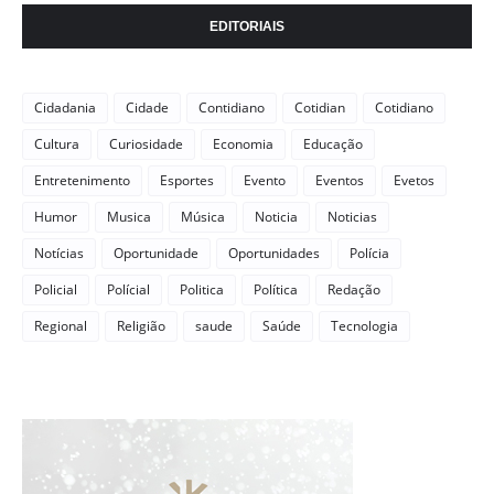
EDITORIAIS
Cidadania
Cidade
Contidiano
Cotidian
Cotidiano
Cultura
Curiosidade
Economia
Educação
Entretenimento
Esportes
Evento
Eventos
Evetos
Humor
Musica
Música
Noticia
Noticias
Notícias
Oportunidade
Oportunidades
Polícia
Policial
Polícial
Politica
Política
Redação
Regional
Religião
saude
Saúde
Tecnologia