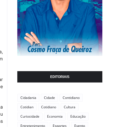
a,
om
EDITORIAIS
ar
te
Cidadania
Cidade
Contidiano
 a
Cotidian
Cotidiano
Cultura
iu
Curiosidade
Economia
Educação
as
Entretenimento
Esportes
Evento