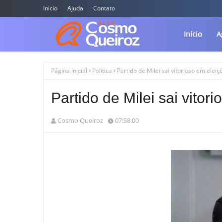
Inicio
Ajuda
Contato
Início
A
Página inicial
Politica
Partido de Milei sai vitorioso em eleiç
Partido de Milei sai vitor
Cosmo Queiroz
07:58:00