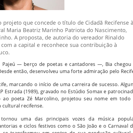
 projeto que concede o título de Cidadã Recifense 
ral Maria Beatriz Marinho Patriota do Nascimento,
nho. A proposta, de autoria do vereador Rinaldo
ta com a capital e reconhece sua contribuição à
uco.
do Pajeú — berço de poetas e cantadores —, Bia chegou
Desde então, desenvolveu uma forte admiração pelo Recif
ife, marcando o início de uma carreira de sucesso. Algu
LP Estrada (1989), gravado no Estúdio Somax e patrocina
o ao poeta Zé Marcolino, projetou seu nome em todo
cultural recifense.
 tornou uma das principais vozes da música popul
cantorias e ciclos festivos como o São João e o Carnaval 