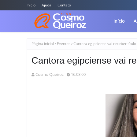
Inicio
Ajuda
Contato
Início
A
Página inicial
Eventos
Cantora egipciense vai receber títul
Cantora egipciense vai re
Cosmo Queiroz
16:08:00