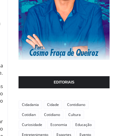
à
 a
e.
EDITORIAIS
ns
do
 o
Cidadania
Cidade
Contidiano
Cotidian
Cotidiano
Cultura
ar
Curiosidade
Economia
Educação
do
Entretenimento
Esportes
Evento