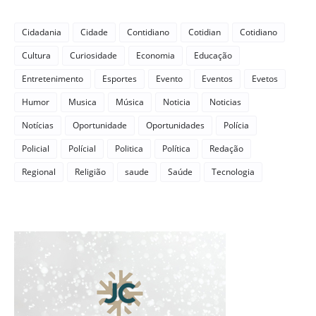
Cidadania
Cidade
Contidiano
Cotidian
Cotidiano
Cultura
Curiosidade
Economia
Educação
Entretenimento
Esportes
Evento
Eventos
Evetos
Humor
Musica
Música
Noticia
Noticias
Notícias
Oportunidade
Oportunidades
Polícia
Policial
Polícial
Politica
Política
Redação
Regional
Religião
saude
Saúde
Tecnologia