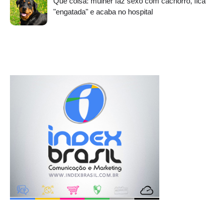
Que coisa: mulher faz sexo com cachorro, fica
"engatada" e acaba no hospital