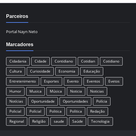
Parceiros
Portal Nayn Neto
Marcadores
Cidadania
Cidade
Contidiano
Cotidian
Cotidiano
Cultura
Curiosidade
Economia
Educação
Entretenimento
Esportes
Evento
Eventos
Evetos
Humor
Musica
Música
Noticia
Noticias
Notícias
Oportunidade
Oportunidades
Polícia
Policial
Polícial
Politica
Política
Redação
Regional
Religião
saude
Saúde
Tecnologia