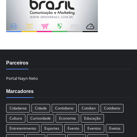
Parceiros
Portal Nayn Neto
Marcadores
Cidadania
Cidade
Contidiano
Cotidian
Cotidiano
Cultura
Curiosidade
Economia
Educação
Entretenimento
Esportes
Evento
Eventos
Evetos