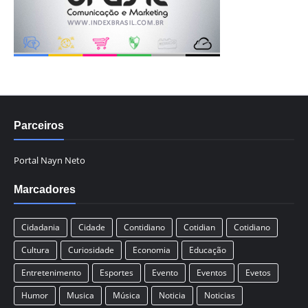
Parceiros
Portal Nayn Neto
Marcadores
Cidadania
Cidade
Contidiano
Cotidian
Cotidiano
Cultura
Curiosidade
Economia
Educação
Entretenimento
Esportes
Evento
Eventos
Evetos
Humor
Musica
Música
Noticia
Noticias