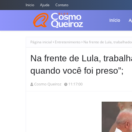
Inicio
Ajuda
Contato
Início
A
Página inicial
Entretenimento
Na frente de Lula, trabalhado
Na frente de Lula, trabalh
quando você foi preso”;
Cosmo Queiroz
11:17:00