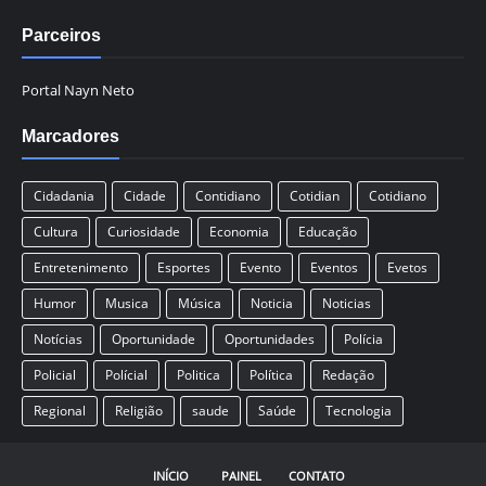
Parceiros
Portal Nayn Neto
Marcadores
Cidadania
Cidade
Contidiano
Cotidian
Cotidiano
Cultura
Curiosidade
Economia
Educação
Entretenimento
Esportes
Evento
Eventos
Evetos
Humor
Musica
Música
Noticia
Noticias
Notícias
Oportunidade
Oportunidades
Polícia
Policial
Polícial
Politica
Política
Redação
Regional
Religião
saude
Saúde
Tecnologia
INÍCIO
PAINEL
CONTATO