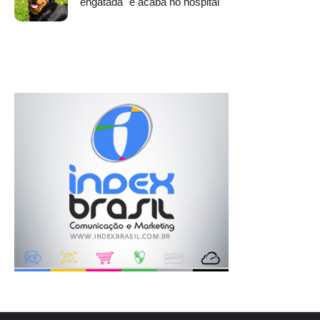
"engatada" e acaba no hospital