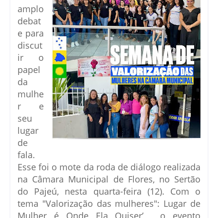
amplo
debat
e para
discut
ir o
papel
da
mulhe
r e
seu
lugar
de
fala.
Esse foi o mote da roda de diálogo realizada
na Câmara Municipal de Flores, no Sertão
do Pajeú, nesta quarta-feira (12). Com o
tema "Valorização das mulheres": Lugar de
Mulher é Onde Ela Quiser’, o evento