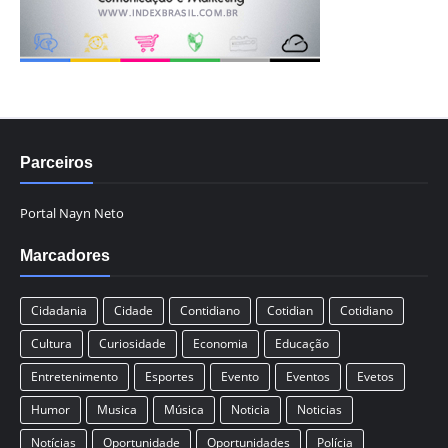
Parceiros
Portal Nayn Neto
Marcadores
Cidadania
Cidade
Contidiano
Cotidian
Cotidiano
Cultura
Curiosidade
Economia
Educação
Entretenimento
Esportes
Evento
Eventos
Evetos
Humor
Musica
Música
Noticia
Noticias
Notícias
Oportunidade
Oportunidades
Polícia