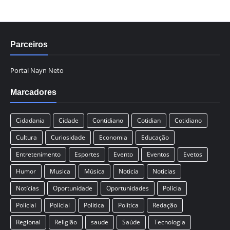
Parceiros
Portal Nayn Neto
Marcadores
Cidadania
Cidade
Contidiano
Cotidian
Cotidiano
Cultura
Curiosidade
Economia
Educação
Entretenimento
Esportes
Evento
Eventos
Evetos
Humor
Musica
Música
Noticia
Noticias
Notícias
Oportunidade
Oportunidades
Polícia
Policial
Polícial
Politica
Política
Redação
Regional
Religião
saude
Saúde
Tecnologia