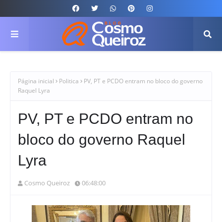
Página inicial
Politica
PV, PT e PCDO entram no bloco do governo
Raquel Lyra
PV, PT e PCDO entram no
bloco do governo Raquel
Lyra
Cosmo Queiroz
06:48:00