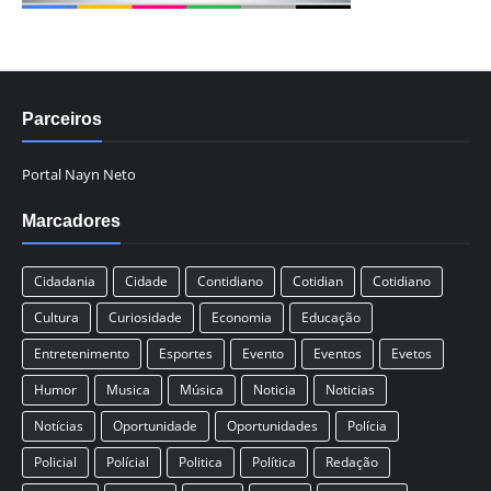
Parceiros
Portal Nayn Neto
Marcadores
Cidadania
Cidade
Contidiano
Cotidian
Cotidiano
Cultura
Curiosidade
Economia
Educação
Entretenimento
Esportes
Evento
Eventos
Evetos
Humor
Musica
Música
Noticia
Noticias
Notícias
Oportunidade
Oportunidades
Polícia
Policial
Polícial
Politica
Política
Redação