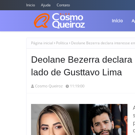
Inicio
Ajuda
Contato
Início
A
Página inicial
Política
Deolane Bezerra declara interesse em
Deolane Bezerra declara 
lado de Gusttavo Lima
Cosmo Queiroz
11:19:00