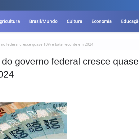
gricultura
Brasil/Mundo
Cultura
Economia
Educaçã
rno federal cresce quase 10% e bate recorde em 2024
 do governo federal cresce quase
024