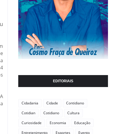
eu
em
ie
da
24
os
EDITORIAIS
 A
ra
Cidadania
Cidade
Contidiano
Cotidian
Cotidiano
Cultura
Curiosidade
Economia
Educação
Entretenimento
Esportes
Evento