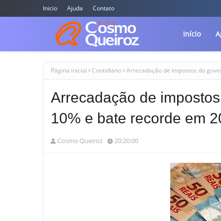
Inicio
Ajuda
Contato
Início
A
Página inicial
Contidiano
Arrecadação de impostos do gove
Arrecadação de impostos
10% e bate recorde em 2
Cosmo Queiroz
20:20:00