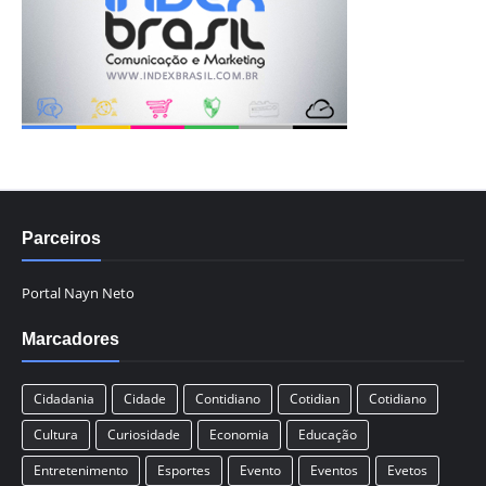
Parceiros
Portal Nayn Neto
Marcadores
Cidadania
Cidade
Contidiano
Cotidian
Cotidiano
Cultura
Curiosidade
Economia
Educação
Entretenimento
Esportes
Evento
Eventos
Evetos