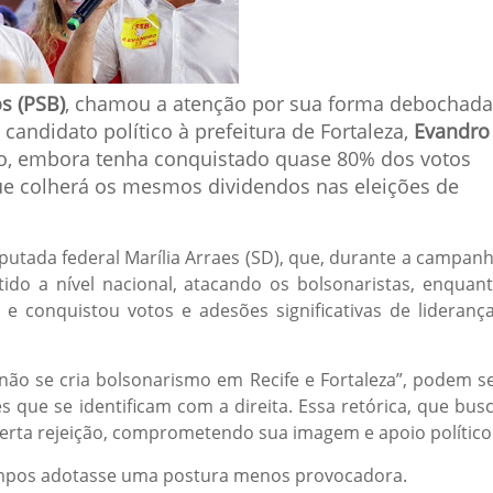
s (PSB)
, chamou a atenção por sua forma debochada
candidato político à prefeitura de Fortaleza,
Evandro
ro, embora tenha conquistado quase 80% dos votos
que colherá os mesmos dividendos nas eleições de
utada federal Marília Arraes (SD), que, durante a campan
do a nível nacional, atacando os bolsonaristas, enquan
 e conquistou votos e adesões significativas de lideranç
não se cria bolsonarismo em Recife e Fortaleza”, podem s
 que se identificam com a direita. Essa retórica, que bus
certa rejeição, comprometendo sua imagem e apoio político
Campos adotasse uma postura menos provocadora.