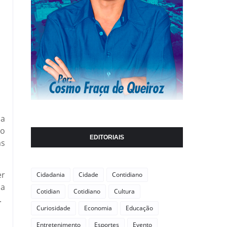
ha
to
EDITORIAIS
as
er
Cidadania
Cidade
Contidiano
ca
Cotidian
Cotidiano
Cultura
.
Curiosidade
Economia
Educação
Entretenimento
Esportes
Evento