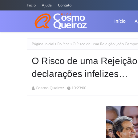
Inicio
Ajuda
Contato
Início
A
Página inicial
Política
O Risco de uma Rejeição: João Campos
O Risco de uma Rejeição
declarações infelizes…
Cosmo Queiroz
10:23:00