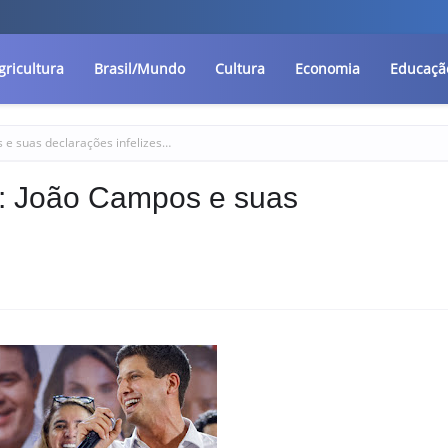
gricultura
Brasil/Mundo
Cultura
Economia
Educaçã
 e suas declarações infelizes…
: João Campos e suas