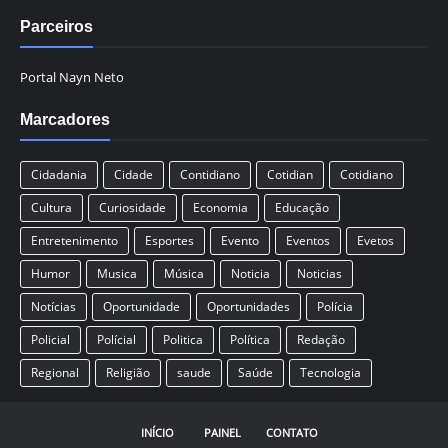
Parceiros
Portal Nayn Neto
Marcadores
Cidadania
Cidade
Contidiano
Cotidian
Cotidiano
Cultura
Curiosidade
Economia
Educação
Entretenimento
Esportes
Evento
Eventos
Evetos
Humor
Musica
Música
Noticia
Noticias
Notícias
Oportunidade
Oportunidades
Polícia
Policial
Polícial
Politica
Política
Redação
Regional
Religião
saude
Saúde
Tecnologia
INÍCIO
PAINEL
CONTATO