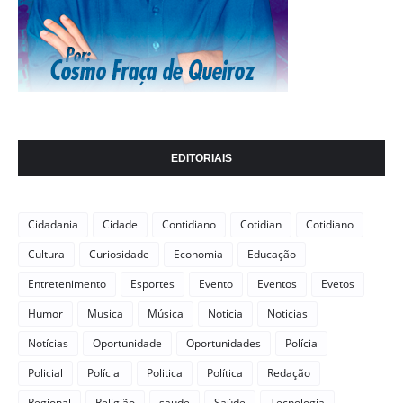
EDITORIAIS
Cidadania
Cidade
Contidiano
Cotidian
Cotidiano
Cultura
Curiosidade
Economia
Educação
Entretenimento
Esportes
Evento
Eventos
Evetos
Humor
Musica
Música
Noticia
Noticias
Notícias
Oportunidade
Oportunidades
Polícia
Policial
Polícial
Politica
Política
Redação
Regional
Religião
saude
Saúde
Tecnologia