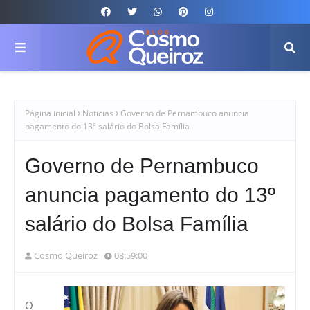
Página inicial
Noticias
Governo de Pernambuco anuncia
pagamento do 13º salário do Bolsa Família
Governo de Pernambuco
anuncia pagamento do 13º
salário do Bolsa Família
Cosmo Queiroz
08:59:00
O