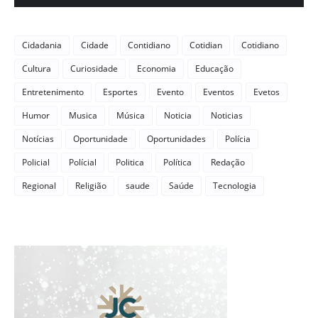
Cidadania
Cidade
Contidiano
Cotidian
Cotidiano
Cultura
Curiosidade
Economia
Educação
Entretenimento
Esportes
Evento
Eventos
Evetos
Humor
Musica
Música
Noticia
Noticias
Notícias
Oportunidade
Oportunidades
Polícia
Policial
Polícial
Politica
Política
Redação
Regional
Religião
saude
Saúde
Tecnologia