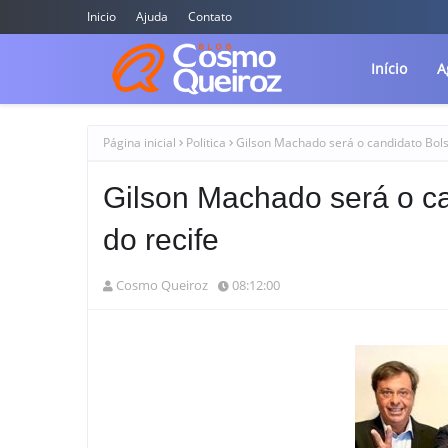
Inicio
Ajuda
Contato
Início
A
Página inicial
Politica
Gilson Machado será o candidato Bolso
Gilson Machado será o ca
do recife
Cosmo Queiroz
08:12:00