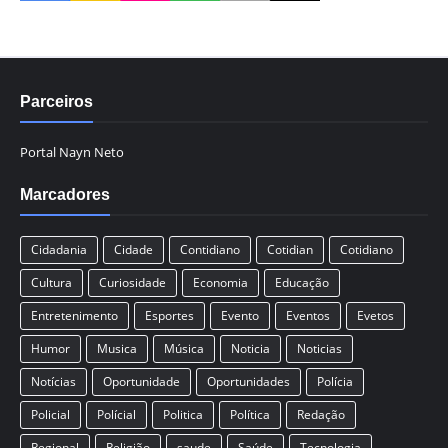
Parceiros
Portal Nayn Neto
Marcadores
Cidadania
Cidade
Contidiano
Cotidian
Cotidiano
Cultura
Curiosidade
Economia
Educação
Entretenimento
Esportes
Evento
Eventos
Evetos
Humor
Musica
Música
Noticia
Noticias
Notícias
Oportunidade
Oportunidades
Polícia
Policial
Polícial
Politica
Política
Redação
Regional
Religião
saude
Saúde
Tecnologia