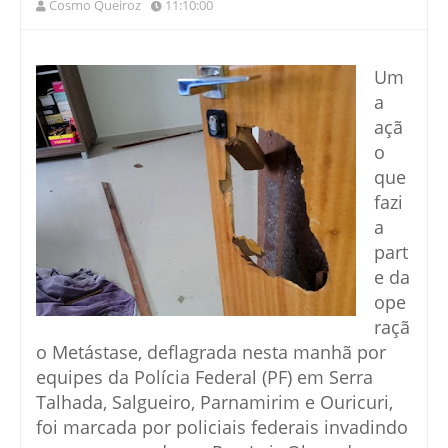
Cosmo Queiroz
11:10:00
Um
a
açã
o
que
fazi
a
part
e da
ope
raçã
o Metástase, deflagrada nesta manhã por
equipes da Polícia Federal (PF) em Serra
Talhada, Salgueiro, Parnamirim e Ouricuri,
foi marcada por policiais federais invadindo