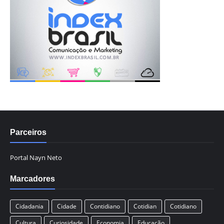
Parceiros
Portal Nayn Neto
Marcadores
Cidadania
Cidade
Contidiano
Cotidian
Cotidiano
Cultura
Curiosidade
Economia
Educação