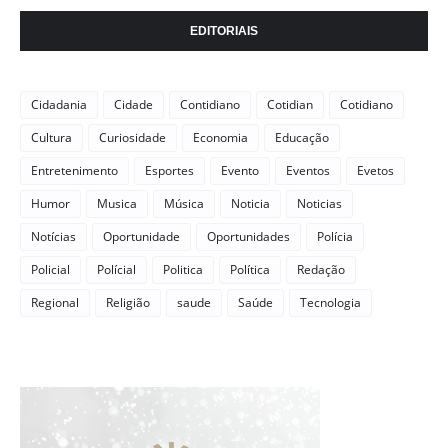
EDITORIAIS
Cidadania
Cidade
Contidiano
Cotidian
Cotidiano
Cultura
Curiosidade
Economia
Educação
Entretenimento
Esportes
Evento
Eventos
Evetos
Humor
Musica
Música
Noticia
Noticias
Notícias
Oportunidade
Oportunidades
Polícia
Policial
Polícial
Politica
Política
Redação
Regional
Religião
saude
Saúde
Tecnologia