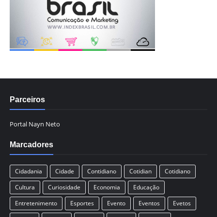
Parceiros
Portal Nayn Neto
Marcadores
Cidadania
Cidade
Contidiano
Cotidian
Cotidiano
Cultura
Curiosidade
Economia
Educação
Entretenimento
Esportes
Evento
Eventos
Evetos