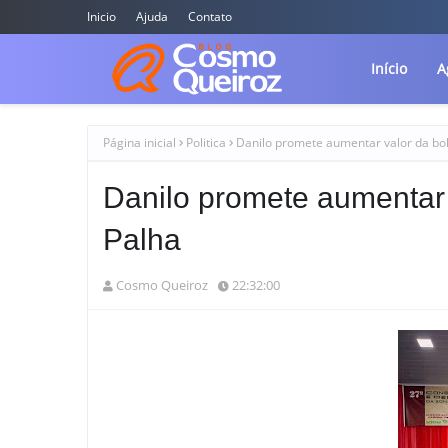
Inicio
Ajuda
Contato
Início
A
Página inicial
Politica
Danilo promete aumentar valor da bo
Danilo promete aumentar
Palha
Cosmo Queiroz
22:32:00