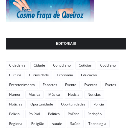
EDITORIAIS
Cidadania
Cidade
Contidiano
Cotidian
Cotidiano
Cultura
Curiosidade
Economia
Educação
Entretenimento
Esportes
Evento
Eventos
Evetos
Humor
Musica
Música
Noticia
Noticias
Notícias
Oportunidade
Oportunidades
Polícia
Policial
Polícial
Politica
Política
Redação
Regional
Religião
saude
Saúde
Tecnologia