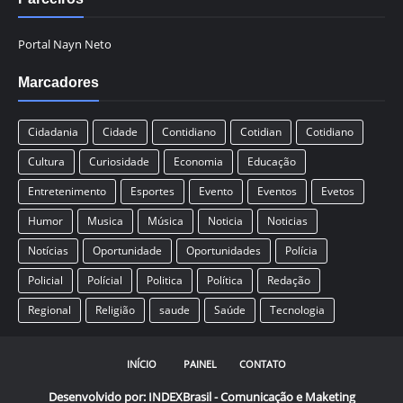
Portal Nayn Neto
Marcadores
Cidadania
Cidade
Contidiano
Cotidian
Cotidiano
Cultura
Curiosidade
Economia
Educação
Entretenimento
Esportes
Evento
Eventos
Evetos
Humor
Musica
Música
Noticia
Noticias
Notícias
Oportunidade
Oportunidades
Polícia
Policial
Polícial
Politica
Política
Redação
Regional
Religião
saude
Saúde
Tecnologia
INÍCIO
PAINEL
CONTATO
Desenvolvido por:
INDEXBrasil - Comunicação e Maketing