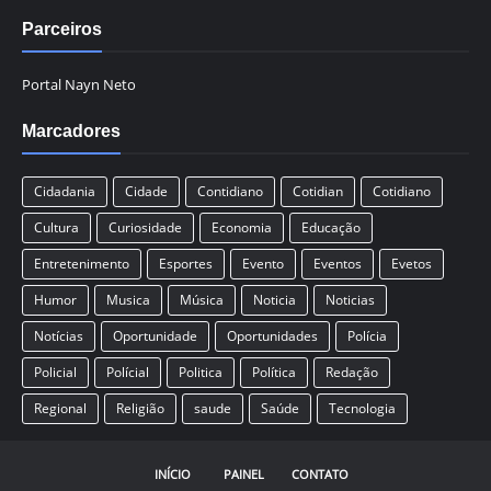
Parceiros
Portal Nayn Neto
Marcadores
Cidadania
Cidade
Contidiano
Cotidian
Cotidiano
Cultura
Curiosidade
Economia
Educação
Entretenimento
Esportes
Evento
Eventos
Evetos
Humor
Musica
Música
Noticia
Noticias
Notícias
Oportunidade
Oportunidades
Polícia
Policial
Polícial
Politica
Política
Redação
Regional
Religião
saude
Saúde
Tecnologia
INÍCIO
PAINEL
CONTATO