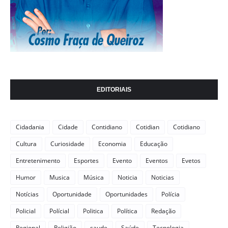
EDITORIAIS
Cidadania
Cidade
Contidiano
Cotidian
Cotidiano
Cultura
Curiosidade
Economia
Educação
Entretenimento
Esportes
Evento
Eventos
Evetos
Humor
Musica
Música
Noticia
Noticias
Notícias
Oportunidade
Oportunidades
Polícia
Policial
Polícial
Politica
Política
Redação
Regional
Religião
saude
Saúde
Tecnologia