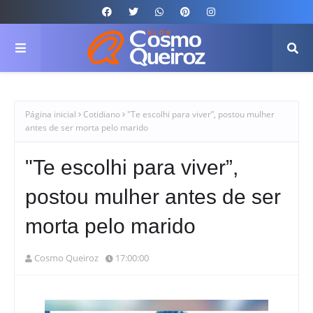
Página inicial
Cotidiano
"Te escolhi para viver”, postou mulher
antes de ser morta pelo marido
"Te escolhi para viver”,
postou mulher antes de ser
morta pelo marido
Cosmo Queiroz
17:00:00