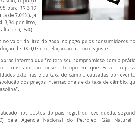
ocasião, o preço
98 para R$ 3,19
alta de 7,04%). Já
 3,34 por litro,
(alta de 9,15%).
s no valor do litro de gasolina pago pelos consumidores n
edução de R$ 0,07 em relação ao último reajuste.
robras informa que “reitera seu compromisso com a práti
com o mercado, ao mesmo tempo em que evita o repas
ilidades externas e da taxa de câmbio causadas por event
a evolução dos preços internacionais e da taxa de câmbio, q
asolina”.
aticado nos postos do país registrou leve queda, segun
10) pela Agência Nacional do Petróleo, Gás Natural