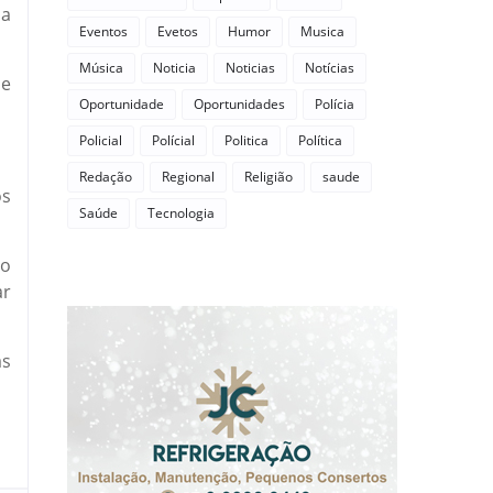
da
Eventos
Evetos
Humor
Musica
Música
Noticia
Noticias
Notícias
se
Oportunidade
Oportunidades
Polícia
Policial
Polícial
Politica
Política
Redação
Regional
Religião
saude
os
Saúde
Tecnologia
 o
ar
as