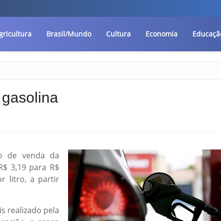
gricultura
Brasil/Mundo
Cultura
Economia
Educaçã
 gasolina
o de venda da
R$ 3,19 para R$
 litro, a partir
s realizado pela