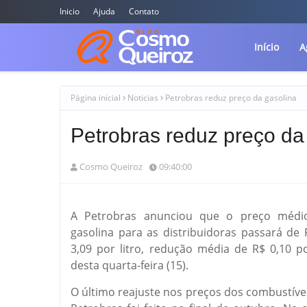
Inicio
Ajuda
Contato
Início
A
Página inicial
Noticias
Petrobras reduz preço da gasolina
Petrobras reduz preço da
Cosmo Queiroz
09:40:00
A Petrobras anunciou que o preço médi
gasolina para as distribuidoras passará de 
3,09 por litro, redução média de R$ 0,10 por
desta quarta-feira (15).
O último reajuste nos preços dos combustívei