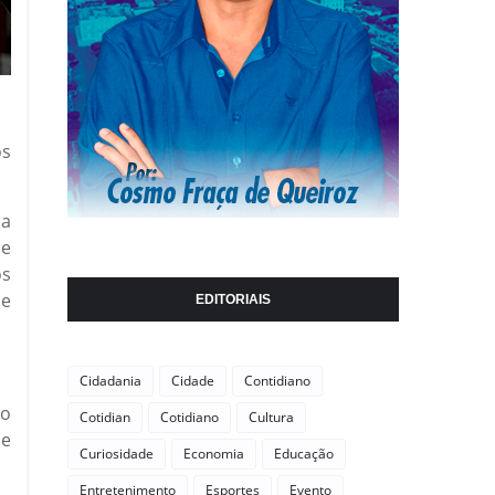
os
ca
se
os
ue
EDITORIAIS
Cidadania
Cidade
Contidiano
do
Cotidian
Cotidiano
Cultura
 e
Curiosidade
Economia
Educação
Entretenimento
Esportes
Evento