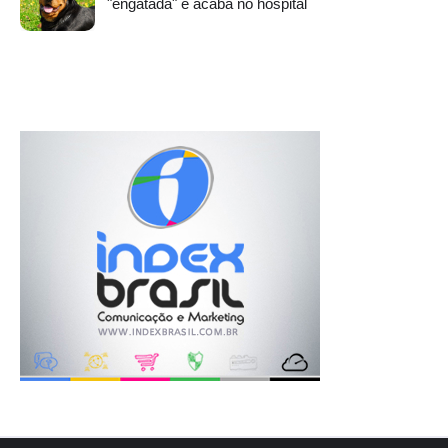
"engatada" e acaba no hospital