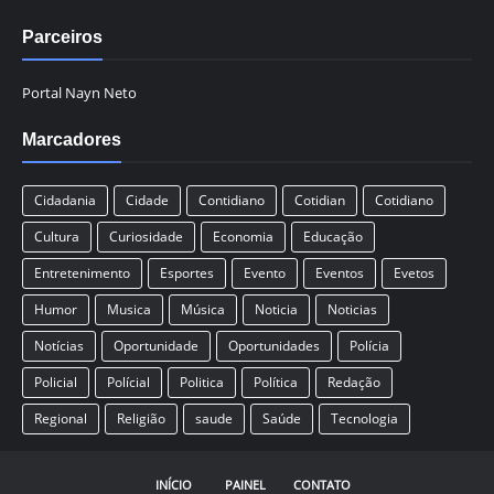
Parceiros
Portal Nayn Neto
Marcadores
Cidadania
Cidade
Contidiano
Cotidian
Cotidiano
Cultura
Curiosidade
Economia
Educação
Entretenimento
Esportes
Evento
Eventos
Evetos
Humor
Musica
Música
Noticia
Noticias
Notícias
Oportunidade
Oportunidades
Polícia
Policial
Polícial
Politica
Política
Redação
Regional
Religião
saude
Saúde
Tecnologia
INÍCIO
PAINEL
CONTATO