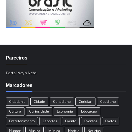
Parceiros
Portal Nayn Neto
Marcadores
Cidadania
Cidade
Contidiano
Cotidian
Cotidiano
Cultura
Curiosidade
Economia
Educação
Entretenimento
Esportes
Evento
Eventos
Evetos
Humor
Musica
Música
Noticia
Noticias