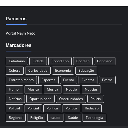
Parceiros
Portal Nayn Neto
Marcadores
Cidadania
Cidade
Contidiano
Cotidian
Cotidiano
Cultura
Curiosidade
Economia
Educação
Entretenimento
Esportes
Evento
Eventos
Evetos
Humor
Musica
Música
Noticia
Noticias
Notícias
Oportunidade
Oportunidades
Polícia
Policial
Polícial
Politica
Política
Redação
Regional
Religião
saude
Saúde
Tecnologia