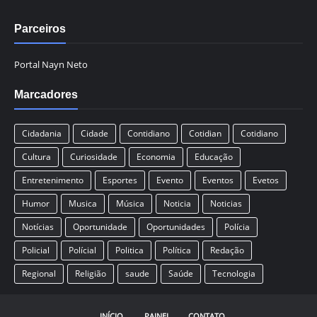
Parceiros
Portal Nayn Neto
Marcadores
Cidadania
Cidade
Contidiano
Cotidian
Cotidiano
Cultura
Curiosidade
Economia
Educação
Entretenimento
Esportes
Evento
Eventos
Evetos
Humor
Musica
Música
Noticia
Noticias
Notícias
Oportunidade
Oportunidades
Polícia
Policial
Polícial
Politica
Política
Redação
Regional
Religião
saude
Saúde
Tecnologia
INÍCIO
PAINEL
CONTATO