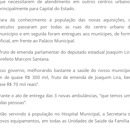
que necessitarem de atendimento em outros centros urbano
rincipalmente para Capital do Estado.
Para dá conhecimento à população das novas aquisições, 
veículos passaram por todas as ruas do centro urbano 
município e em seguida foram entregues aos munícipes, de for
ficial, em frente ao Palácio Municipal.
fruto de emenda parlamentar do deputado estadual Joaquim Lir
refeito Marconi Santana.
sso governo, melhorando bastante a saúde do nosso municípi
m de quase R$ 300 mil, fruto de emenda de Joaquim Lira, b
e R$ 70 mil reais”.
urante o ato de entrega das 3 novas ambulâncias, “que temos u
das pessoas”.
tão servindo à população no Hospital Municipal, a Secretaria 
vos equipamentos, em todas as Unidades de Saúde da Família