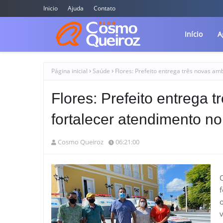
Inicio
Ajuda
Contato
Início
A
Página inicial
Saúde
Flores: Prefeito entrega três novas am
Flores: Prefeito entrega 
fortalecer atendimento no
Cosmo Queiroz
06:21:00
f
v