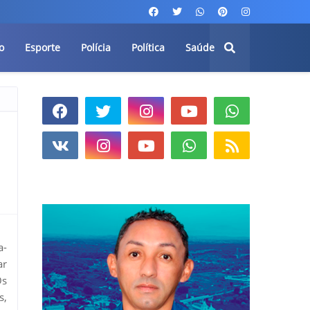
o
Esporte
Polícia
Política
Saúde
a-
ar
Os
s,