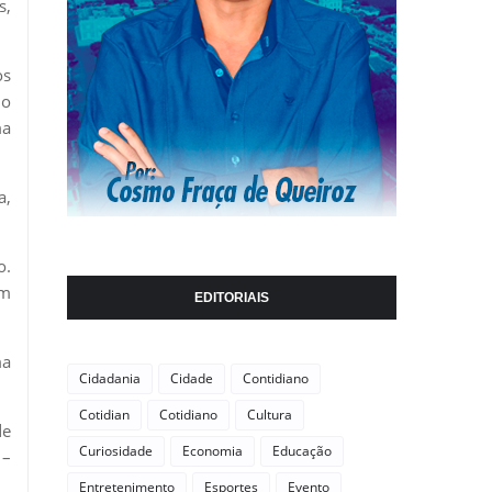
s,
os
do
ma
a,
o.
em
EDITORIAIS
ma
Cidadania
Cidade
Contidiano
Cotidian
Cotidiano
Cultura
de
Curiosidade
Economia
Educação
 –
Entretenimento
Esportes
Evento